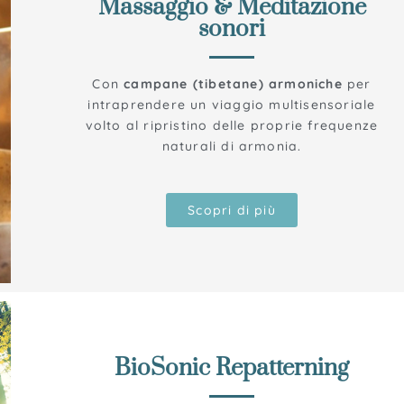
Massaggio & Meditazione
sonori
Con
c
ampane (tibetane) armoniche
per
intraprendere un viaggio multisensoriale
volto al ripristino delle proprie frequenze
naturali di armonia.
Scopri di più
BioSonic Repatterning